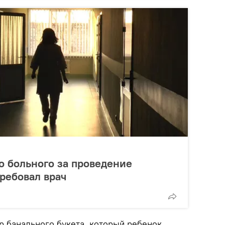
о больного за проведение
требовал врач
р банального букета, который ребенок