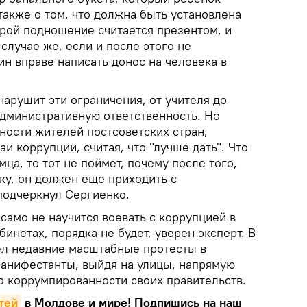
также о том, что должна быть установлена
орой подношение считается презентом, и
 случае же, если и после этого не
ин вправе написать донос на человека в
 нарушит эти ограничения, от учителя до
административную ответственность. Но
ности жителей постсоветских стран,
и коррупции, считая, что "лучше дать". Что
мца, то тот не поймет, почему после того,
ку, он должен еще приходить с
подчеркнул Сергиенко.
 само не научится воевать с коррупцией в
инетах, порядка не будет, уверен эксперт. В
ел недавние масштабные протесты в
манифестанты, выйдя на улицы, напрямую
о коррумпированности своих правительств.
тей
в Молдове и мире! Подпишись на наш