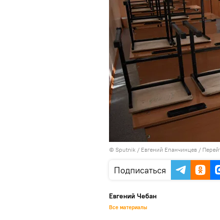
© Sputnik / Евгений Епанчинцев
/
Перей
Подписаться
Евгений Чебан
Все материалы