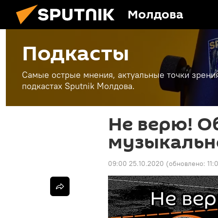
Молдова
Подкасты
Самые острые мнения, актуальные точки зрени
подкастах Sputnik Молдова.
Не верю! О
музыкальн
09:00 25.10.2020
(обновлено:
11: