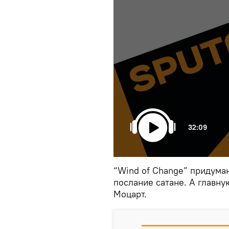
32:09
“Wind of Change” придуман
послание сатане. А главну
Моцарт.