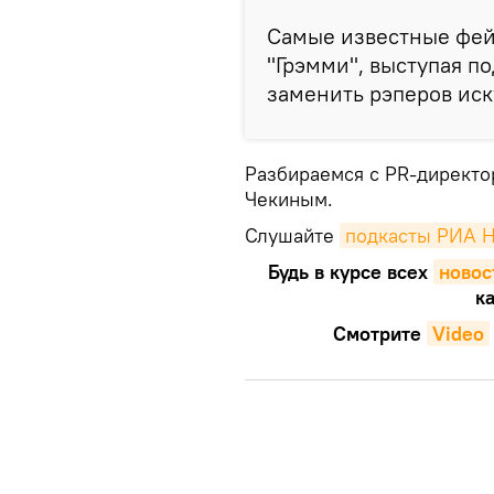
Самые известные фейк
"Грэмми", выступая п
заменить рэперов ис
Разбираемся с PR-директо
Чекиным.
Слушайте
подкасты РИА 
Будь в курсе всех
новос
ка
Смотрите
Video