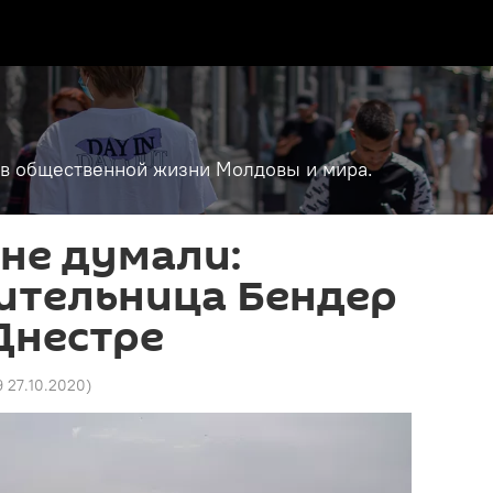
т в общественной жизни Молдовы и мира.
 не думали:
ительница Бендер
Днестре
9 27.10.2020
)