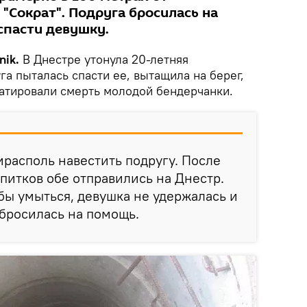
"Сократ". Подруга бросилась на
спасти девушку.
nik.
В Днестре утонула 20-летняя
а пыталась спасти ее, вытащила на берег,
атировали смерть молодой бендерчанки.
ирасполь навестить подругу. После
питков обе отправились на Днестр.
обы умыться, девушка не удержалась и
 бросилась на помощь.