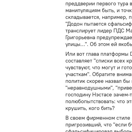
преддверии первого тура 
манипуляциям быть, и точк
складывается, например, 
"Додон пытается сфальсиф
транслирует лидер ПДС Ма
Григорьевна предупреждае
улицы…". Об этом ей якоб
Или вот глава платформы D
составляет "списки всех к
чувствуют, что могут и го
участкам". Обратите вним
политик скорее назвал бы
"неравнодушными", "приве
господину Нэстасе зачем-т
полюбопытствовать: что э
крушить, кого бить?
В своем фирменном стиле 
пригрозивший, что "если б
сфальсифицировал выборы 