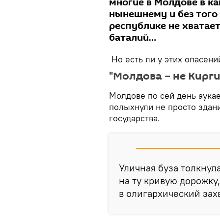
многие в Молдове в ка
нынешнему и без того
республике не хватае
баталий…
Но есть ли у этих опасени
"Молдова – не Кирги
Молдове по сей день аукае
полыхнули не просто здан
государства.
Уличная буза толкнул
на ту кривую дорожку,
в олигархический захв