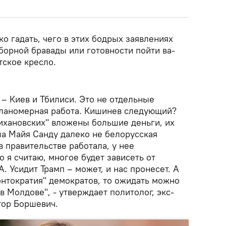
ко гадать, чего в этих бодрых заявлениях
орной бравады или готовности пойти ва-
тское кресло.
 – Киев и Тбилиси. Это не отдельные
 планомерная работа. Кишинев следующий?
Тихановских" вложены большие деньги, их
ша Майя Санду далеко не белорусская
в правительстве работала, у нее
о я считаю, многое будет зависеть от
. Усидит Трамп – может, и нас пронесет. А
онтократия" демократов, то ожидать можно
 в Молдове", - утверждает политолог, экс-
тор Боршевич.