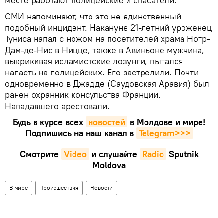
месте работают полицейские и спасатели.
СМИ напоминают, что это не единственный
подобный инцидент. Накануне 21-летний уроженец
Туниса напал с ножом на посетителей храма Нотр-
Дам-де-Нис в Ницце, также в Авиньоне мужчина,
выкрикивая исламистские лозунги, пытался
напасть на полицейских. Его застрелили. Почти
одновременно в Джадде (Саудовская Аравия) был
ранен охранник консульства Франции.
Нападавшего арестовали.
Будь в курсе всех
новостей
в Молдове и мире!
Подпишись на наш канал в
Telegram>>>
Смотрите
Video
и слушайте
Radio
Sputnik
Moldova
В мире
Происшествия
Новости