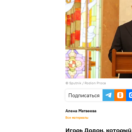
© Sputnik / Rodion Proca
Подписаться
Алена Матвеева
Все материалы
Игорь Додон, который 