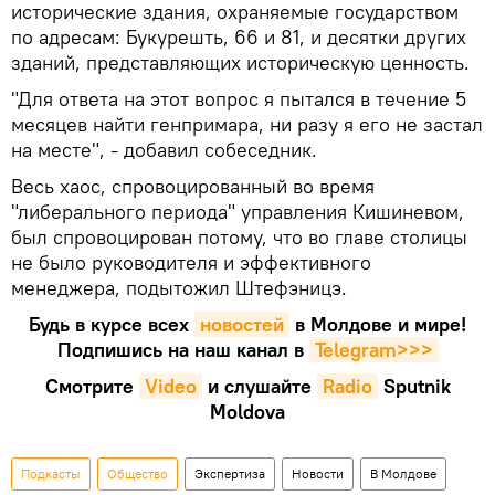
исторические здания, охраняемые государством
по адресам: Букурешть, 66 и 81, и десятки других
зданий, представляющих историческую ценность.
"Для ответа на этот вопрос я пытался в течение 5
месяцев найти генпримара, ни разу я его не застал
на месте", - добавил собеседник.
Весь хаос, спровоцированный во время
"либерального периода" управления Кишиневом,
был спровоцирован потому, что во главе столицы
не было руководителя и эффективного
менеджера, подытожил Штефэницэ.
Будь в курсе всех
новостей
в Молдове и мире!
Подпишись на наш канал в
Telegram>>>
Смотрите
Video
и слушайте
Radio
Sputnik
Moldova
Подкасты
Общество
Экспертиза
Новости
В Молдове