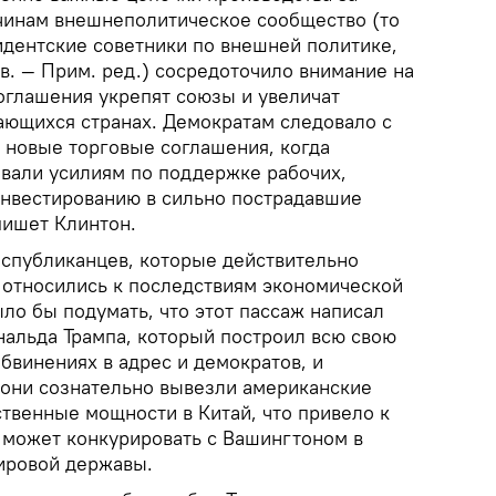
чинам внешнеполитическое сообщество (то
идентские советники по внешней политике,
в. — Прим. ред.) сосредоточило внимание на
оглашения укрепят союзы и увеличат
ающихся странах. Демократам следовало с
 новые торговые соглашения, когда
вали усилиям по поддержке рабочих,
инвестированию в сильно пострадавшие
пишет Клинтон.
еспубликанцев, которые действительно
 относились к последствиям экономической
ло бы подумать, что этот пассаж написал
нальда Трампа, который построил всю свою
бвинениях в адрес и демократов, и
о они сознательно вывезли американские
твенные мощности в Китай, что привело к
н может конкурировать с Вашингтоном в
мировой державы.