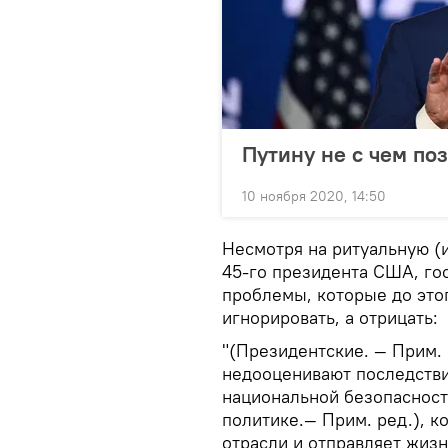
Путину не с чем по
10 ноября 2020, 14:50
Несмотря на ритуальную (
45-го президента США, го
проблемы, которые до это
игнорировать, а отрицать:
"(Президентские. — Прим. 
недооценивают последстви
национальной безопасност
политике.— Прим. ред.), к
отрасли и отправляет жиз