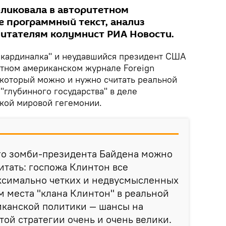
ликовала в авторитетном
 программный текст, анализ
читателям колумнист РИА Новости.
 кардиналка" и неудавшийся президент США
етном американском журнале Foreign
 который можно и нужно считать реальной
"глубинного государства" в деле
кой мировой гегемонии.
го зомби-президента Байдена можно
итать: госпожа Клинтон все
ксимально четких и недвусмысленных
ом места "клана Клинтон" в реальной
иканской политики — шансы на
ой стратегии очень и очень велики.