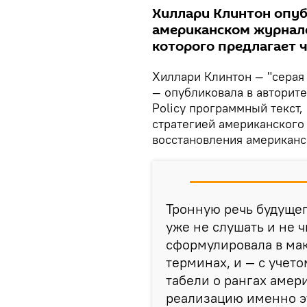
Хиллари Клинтон опуб
американском журнале
которого предлагает 
Хиллари Клинтон — "серая
— опубликовала в авторит
Policy программный текст,
стратегией американского 
восстановления американс
Тронную речь будуще
уже не слушать и не ч
сформулировала в ма
терминах, и — с учет
табели о рангах амер
реализацию именно эт