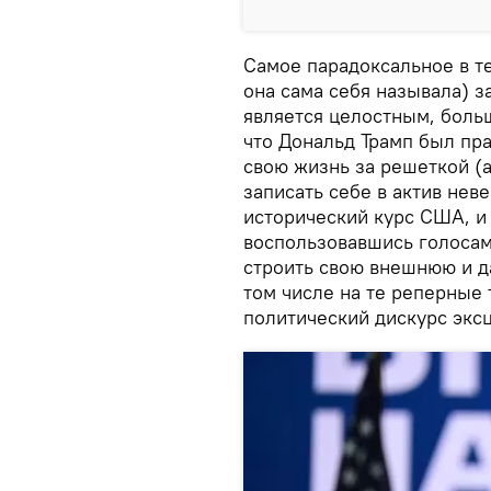
Самое парадоксальное в т
она сама себя называла) з
является целостным, боль
что Дональд Трамп был пра
свою жизнь за решеткой (
записать себе в актив нев
исторический курс США, и д
воспользовавшись голоса
строить свою внешнюю и д
том числе на те реперные 
политический дискурс экс