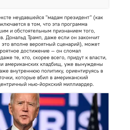
ексте неудавшейся "мадам президент" (как
аключается в том, что эта программа
шим и обстоятельным признанием того,
в. Дональд Трамп, даже если он закончит
а это вполне вероятный сценарий), может
ероятное достижение — он сломал
аже те, кто, скорее всего, придут к власти,
ми американских кладбищ, уже вынуждены
аже внутреннюю политику, ориентируясь в
точки, которые вбил в американский
центричный нью-йоркский миллиардер.