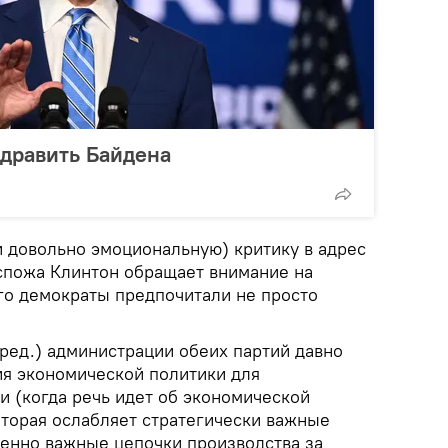
здравить Байдена
и довольно эмоциональную) критику в адрес
спожа Клинтон обращает внимание на
го демократы предпочитали не просто
ред.) администрации обеих партий давно
я экономической политики для
и (когда речь идет об экономической
оторая ослабляет стратегически важные
ненно важные цепочки производства за