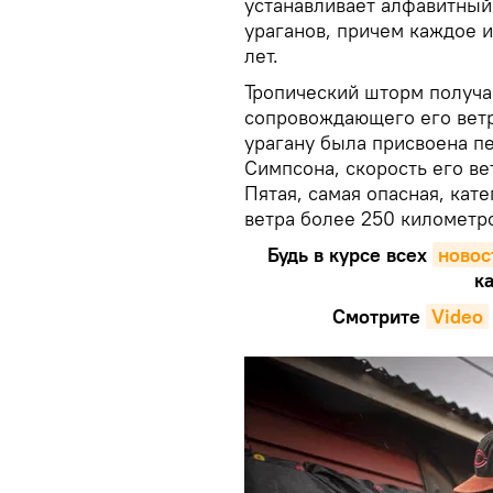
устанавливает алфавитный 
ураганов, причем каждое и
лет.
Тропический шторм получае
сопровождающего его ветр
урагану была присвоена п
Симпсона, скорость его ве
Пятая, самая опасная, кат
ветра более 250 километро
Будь в курсе всех
новос
ка
Смотрите
Video