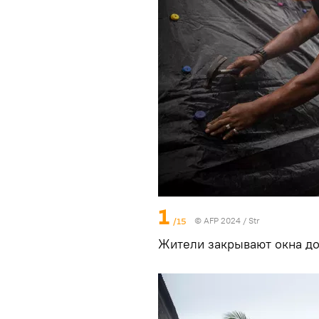
1
/15
© AFP 2024 / Str
Жители закрывают окна до