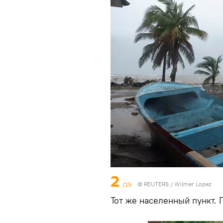
2
/15
©
REUTERS
/ Wilmer Lopez
Тот же населенный пункт.