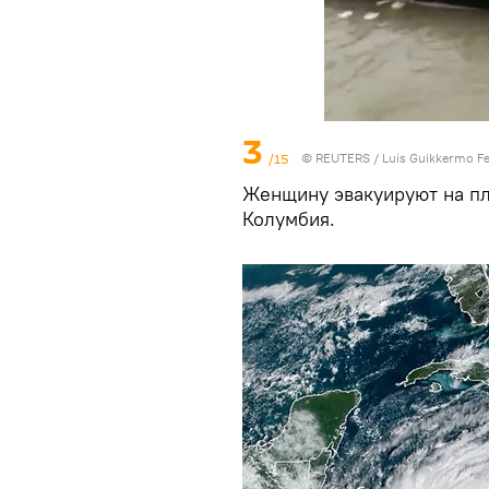
3
/15
©
REUTERS
/ Luis Guikkermo F
Женщину эвакуируют на пл
Колумбия.