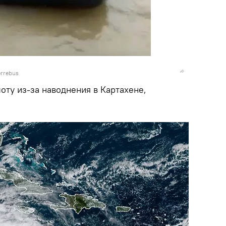
errebus
оту из-за наводнения в Картахене,