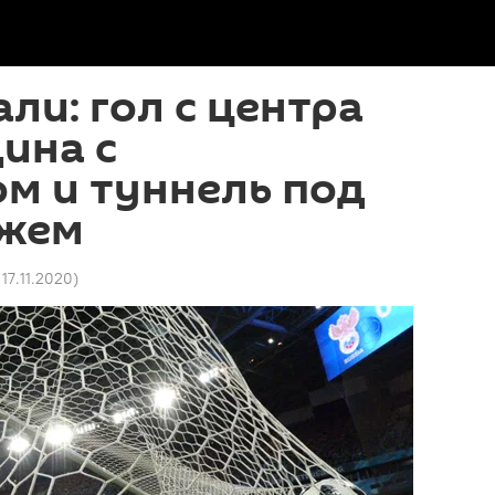
али: гол с центра
ина с
м и туннель под
джем
 17.11.2020
)