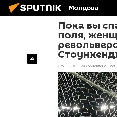
Молдова
Пока вы сп
поля, женщ
револьверо
Стоунхен
07:36 17.11.2020
(обновлено:
11:30