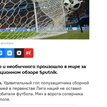
в фотобанк
о и необычного произошло в мире за
иционном обзоре Sputnik.
k.
Удивительный гол полузащитника сборной
нией в первенстве Лиги наций не оставил
бителя футбола. Мяч в ворота соперника
поля.