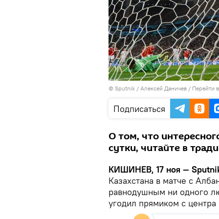
© Sputnik / Алексей Даничев
/
Перейти 
Подписаться
О том, что интересног
сутки, читайте в трад
КИШИНЕВ, 17 ноя — Sputni
Казахстана в матче с Алба
равнодушным ни одного лю
угодил прямиком с центра 