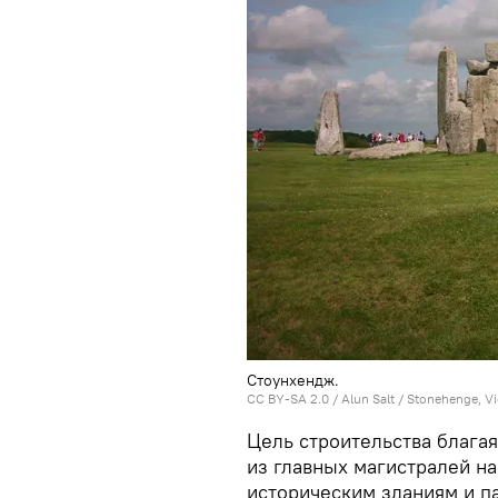
Стоунхендж.
CC BY-SA 2.0
/
Alun Salt
/
Stonehenge, Vi
Цель строительства благая
из главных магистралей на
историческим зданиям и п