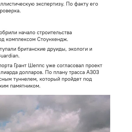
ллистическую экспертизу. По факту его
роверка.
обрили начало строительства
од комплексом Стоунхендж.
тупали британские друиды, экологи и
uardian.
порта Грант Шеппс уже согласовал проект
лиарда долларов. По плану трасса A303
сным туннелем, который пройдет под
ким памятником.