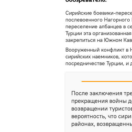
обозреватель.
Сирийские боевики-пересе
послевоенного Нагорного К
переселение албанцев в с
Турции эта организованна
закрепиться на Южном Кав
Вооруженный конфликт в Н
сирийских наемников, кот
посредничестве Турции, и 
После заключения тр
прекращения войны до
возвращении туристов
вероятность, что сир
районах, возвращенн