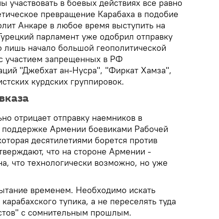
ы участвовать в боевых действиях все равно
тетическое превращение Карабаха в подобие
олит Анкаре в любое время выступить на
 Турецкий парламент уже одобрил отправку
то лишь начало большой геополитической
с участием запрещенных в РФ
ций "Джебхат ан-Нусра", "Фиркат Хамза",
истских курдских группировок.
вказа
ьно отрицает отправку наемников в
о поддержке Армении боевиками Рабочей
которая десятилетиями борется против
утверждают, что на стороне Армении -
а, что технологически возможно, но уже
ытание временем. Необходимо искать
карабахского тупика, а не переселять туда
стов" с сомнительным прошлым.