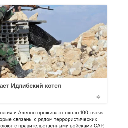
вает Идлибский котел
такия и Алеппо проживают около 100 тысяч
торые связаны с рядом террористических
 воюют с правительственными войсками САР.