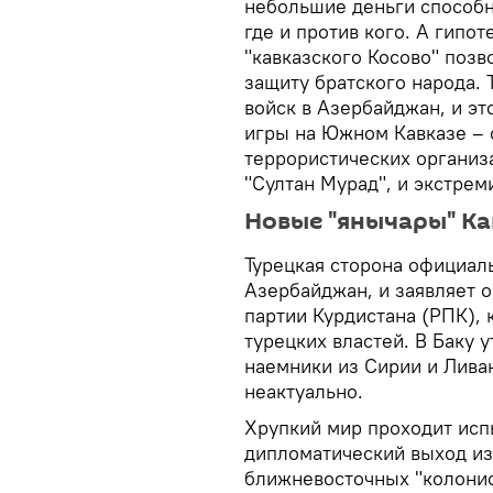
небольшие деньги способн
где и против кого. А гипо
"кавказского Косово" позв
защиту братского народа.
войск в Азербайджан, и э
игры на Южном Кавказе – 
террористических организа
"Султан Мурад", и экстрем
Новые "янычары" Ка
Турецкая сторона официал
Азербайджан, и заявляет 
партии Курдистана (РПК), 
турецких властей. В Баку 
наемники из Сирии и Ливан
неактуально.
Хрупкий мир проходит исп
дипломатический выход из 
ближневосточных "колони