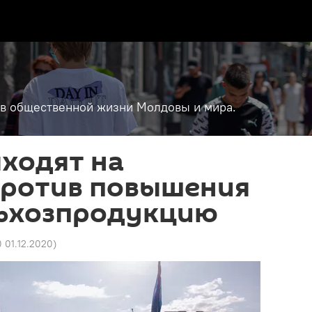
т в общественной жизни Молдовы и мира.
ходят на
против повышения
льхозпродукцию
0 01.12.2020
)