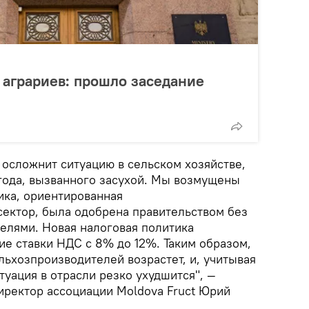
аграриев: прошло заседание
 осложнит ситуацию в сельском хозяйстве,
года, вызванного засухой. Мы возмущены
ика, ориентированная
сектор, была одобрена правительством без
телями. Новая налоговая политика
е ставки НДС с 8% до 12%. Таким образом,
льхозпроизводителей возрастет, и, учитывая
итуация в отрасли резко ухудшится", —
иректор ассоциации Moldova Fruct Юрий