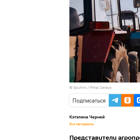
© Sputnik / Mihai Caraus
Подписаться
Кэтэлина Черней
Все материалы
Представители агроп