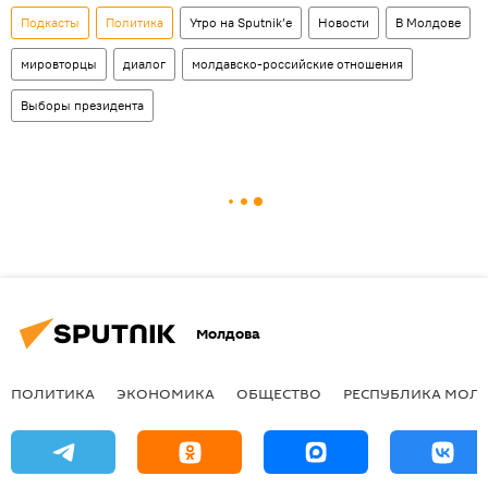
Подкасты
Политика
Утро на Sputnik’e
Новости
В Молдове
мировторцы
диалог
молдавско-российские отношения
Выборы президента
Молдова
ПОЛИТИКА
ЭКОНОМИКА
ОБЩЕСТВО
РЕСПУБЛИКА МОЛ