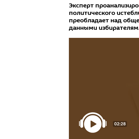
Эксперт проанализиро
политического истеб
преобладает над общ
данными избирателям
02:28