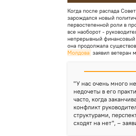
Когда после распада Сове
зарождался новый политич
первостепенной роли в про
все наоборот - руководит
непрерывный финансовый п
она продолжала существов
Молдова
заявил ветеран 
"У нас очень много не
недочеты в его практ
часто, когда заканчи
конфликт руководител
структурами, перспе
сходят на нет", – зая