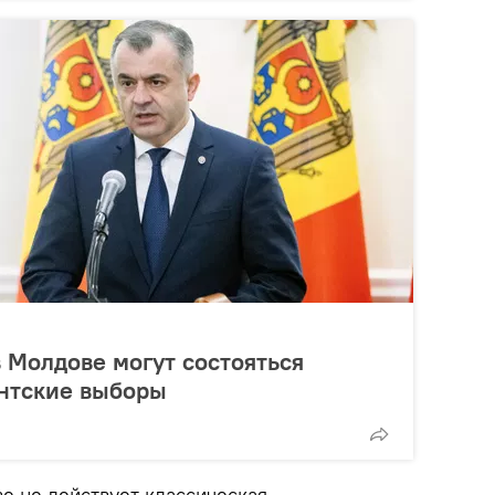
в Молдове могут состояться
нтские выборы
е не действует классическая