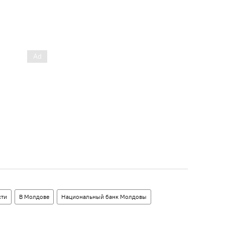
сти
В Молдове
Национальный банк Молдовы