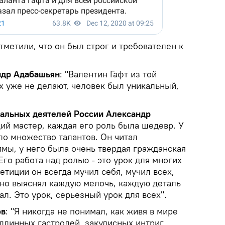
тметили, что он был строг и требователен к
ндр Адабашьян
: "Валентин Гафт из той
х уже не делают, человек был уникальный,
альных деятелей России Александр
щий мастер, каждая его роль была шедевр. У
о множество талантов. Он читал
мы, у него была очень твердая гражданская
Его работа над ролью - это урок для многих
етиции он всегда мучил себя, мучил всех,
зно выяснял каждую мелочь, каждую деталь
ал. Это урок, серьезный урок для всех".
ов
: "Я никогда не понимал, как живя в мире
длинных гастролей, закулисных интриг,