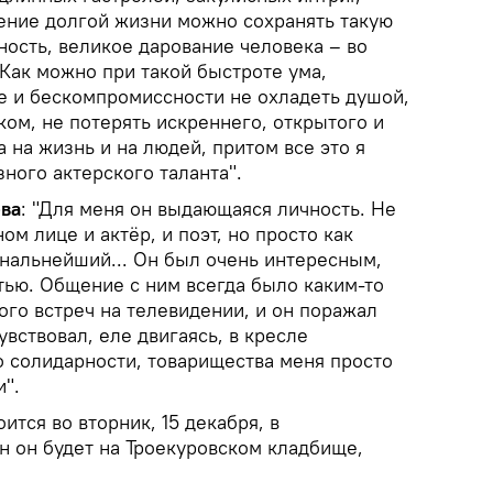
ение долгой жизни можно сохранять такую
ность, великое дарование человека – во
 Как можно при такой быстроте ума,
 и бескомпромиссности не охладеть душой,
ом, не потерять искреннего, открытого и
 на жизнь и на людей, притом все это я
ного актерского таланта".
ева
: "Для меня он выдающаяся личность. Не
ном лице и актёр, и поэт, но просто как
нальнейший... Он был очень интересным,
тью. Общение с ним всегда было каким-то
го встреч на телевидении, и он поражал
увствовал, еле двигаясь, в кресле
во солидарности, товарищества меня просто
".
ится во вторник, 15 декабря, в
н он будет на Троекуровском кладбище,