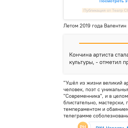
Посмотреть э
Публикация от Театр 
Летом 2019 года Валентин 
Кончина артиста стал
культуры, - отметил 
"Ушёл из жизни великий а
человек, поэт с уникальны
"Современника", и в целом
блистательно, мастерски,
темпераментом и обаянием"
телеграмме соболезновани