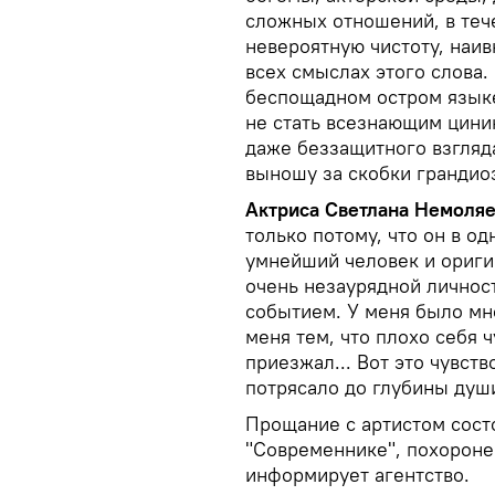
сложных отношений, в теч
невероятную чистоту, наив
всех смыслах этого слова.
беспощадном остром языке
не стать всезнающим циник
даже беззащитного взгляда
выношу за скобки грандиоз
Актриса Светлана Немоля
только потому, что он в од
умнейший человек и ориги
очень незаурядной личнос
событием. У меня было мно
меня тем, что плохо себя ч
приезжал... Вот это чувст
потрясало до глубины души
Прощание с артистом состо
"Современнике", похороне
информирует агентство.