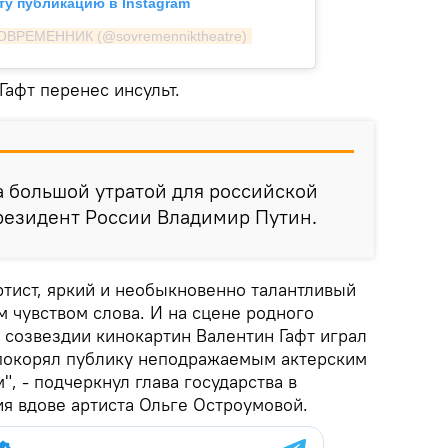
ту публикацию в Instagram
СОВРЕМЕННИК (@sovremenniktheatre)
Гафт перенес инсульт.
а большой утратой для российской
президент России Владимир Путин.
ртист, яркий и необыкновенно талантливый
м чувством слова. И на сцене родного
 созвездии кинокартин Валентин Гафт играл
 покорял публику неподражаемым актерским
, - подчеркнул глава государства в
я вдове артиста Ольге Остроумовой.