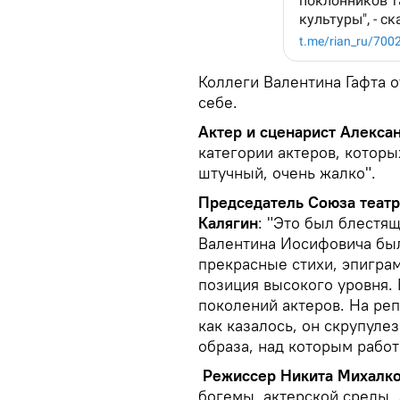
Коллеги Валентина Гафта о
себе.
Актер и сценарист Алекса
категории актеров, которы
штучный, очень жалко".
Председатель Союза театр
Калягин
: "Это был блестя
Валентина Иосифовича был
прекрасные стихи, эпиграм
позиция высокого уровня. 
поколений актеров. На реп
как казалось, он скрупуле
образа, над которым работ
Режиссер Никита Михалк
богемы, актерской среды, 