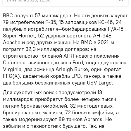
ВВС получат 57 миллиардов. На эти деньги закупят
79 истребителей F-35, 15 заправщиков KC-46, 24
палубных истребителя—бомбардировщика F/A-18
Super Hornet, 52 ударных вертолета AH-64E
Apache и ряд других машин. На ВМС в 2021-м
потратят 32,3 миллиарда долларов: на
строительство головной АПЛ нового поколения
Columbia, авианосец класса Ford, подлодку класса
Virginia, два эсминца Arleigh Burke, один фрегат
FFG(X), десантный корабль LPD, танкер, а также
два больших безэкипажных судна USV Large.
Для сухопутных войск предусмотрели 13
миллиардов: приобретут более четырех тысяч
легких бронеавтомобилей, 32 многоцелевых
бронированных машины, 72 боевых амфибии, а
также модернизируют 89 танков Abrams. Не
забыли и о технологиях будущего. Так, на