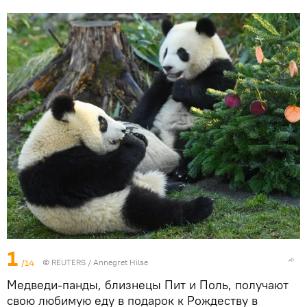
1
/14
©
REUTERS
/ Annegret Hilse
Медведи-панды, близнецы Пит и Поль, получают
свою любимую еду в подарок к Рождеству в