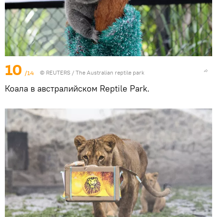
10
/14
©
REUTERS
/ The Аustralian reptile park
Коала в австралийском Reptile Park.