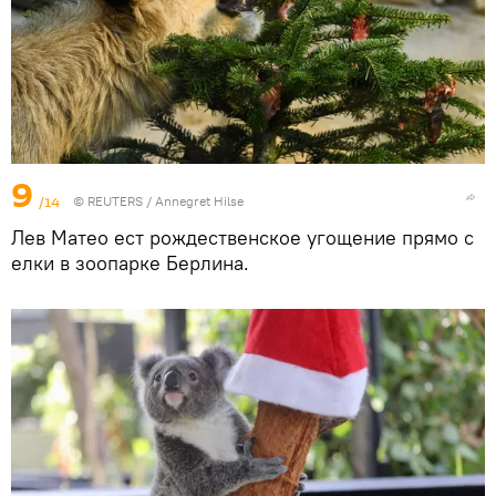
9
/14
©
REUTERS
/ Annegret Hilse
Лев Матео ест рождественское угощение прямо с
елки в зоопарке Берлина.