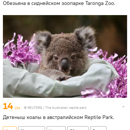
Обезьяна в сиднейском зоопарке Taronga Zoo.
14
/14
©
REUTERS
/ The Аustralian reptile park
Детеныш коалы в австралийском Reptile Park.