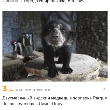
животных города Ньиредьхаза, Венгрия.
3
/14
© AP Photo / Martin Mejia
Двухмесячный андский медведь в зоопарке Parque
de las Leyendas в Лиме, Перу.