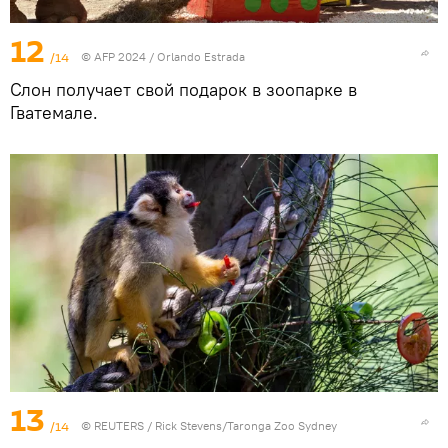
12
/14
© AFP 2024 / Orlando Estrada
Слон получает свой подарок в зоопарке в
Гватемале.
13
/14
©
REUTERS
/ Rick Stevens/Taronga Zoo Sydney