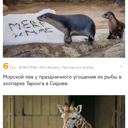
6
/14
©
REUTERS
/ Rick Stevens / Taronga Zoo Sydney
Морской лев у праздничного угощения из рыбы в
зоопарке Таронга в Сиднее.