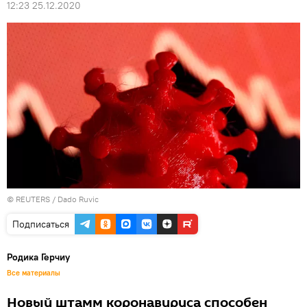
12:23 25.12.2020
©
REUTERS
/ Dado Ruvic
Подписаться
Родика Герчиу
Все материалы
Новый штамм коронавируса способен