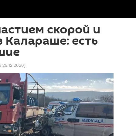
частием скорой и
в Калараше: есть
шие
6 29.12.2020
)