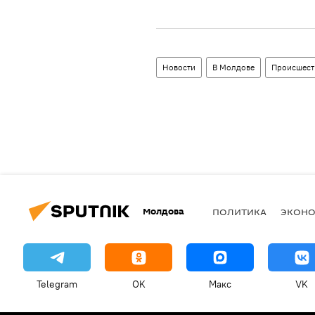
Новости
В Молдове
Происшест
Молдова
ПОЛИТИКА
ЭКОН
Telegram
OK
Макс
VK