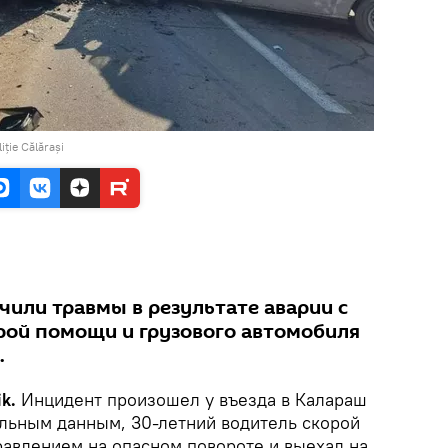
iție Călărași
чили травмы в результате аварии с
ой помощи и грузового автомобиля
.
k.
Инцидент произошел у въезда в Калараш
ельным данным, 30-летний водитель скорой
равлением на опасном повороте и выехал на