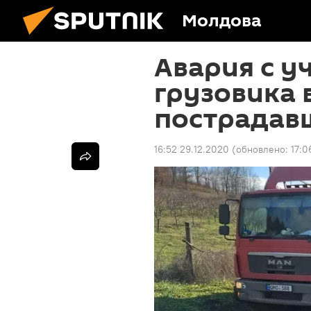
Молдова
Авария с у
грузовика 
пострадав
16:52 29.12.2020
(обновлено:
17:0