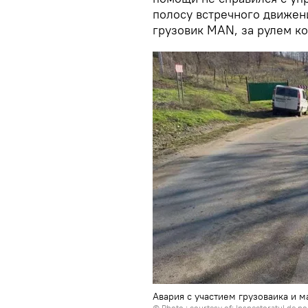
полосу встречного движени
грузовик MAN, за рулем ко
Авария с участием грузоваика и 
© Photo : courtesy of: Inspectoratul de pol