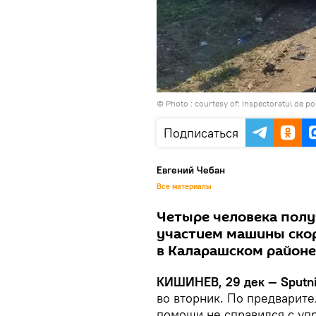
© Photo : courtesy of: Inspectoratul de pol
Подписаться
Евгений Чебан
Все материалы
Четыре человека полу
участием машины скор
в Каларашском районе
КИШИНЕВ, 29 дек — Sputni
во вторник. По предварит
помощи не справился с уп