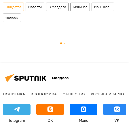
Общество
Новости
В Молдове
Кишинев
Ион Чебан
жалобы
Молдова
ПОЛИТИКА
ЭКОНОМИКА
ОБЩЕСТВО
РЕСПУБЛИКА МОЛ
Telegram
OK
Макс
VK