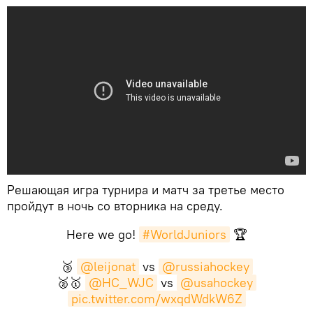
Решающая игра турнира и матч за третье место
пройдут в ночь со вторника на среду.
Here we go!
#WorldJuniors
🏆
🥉
@leijonat
vs
@russiahockey
🥈🥇
@HC_WJC
vs
@usahockey
pic.twitter.com/wxqdWdkW6Z