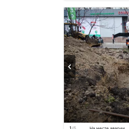
1
/6
На месте аварии.