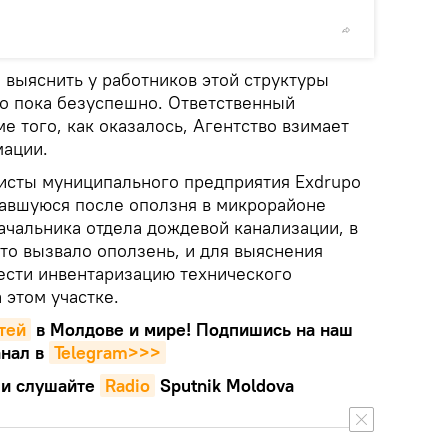
© Sputnik
 выяснить у работников этой структуры
но пока безуспешно. Ответственный
ме того, как оказалось, Агентство взимает
мации.
листы муниципального предприятия Exdrupo
вавшуюся после оползня в микрорайоне
ачальника отдела дождевой канализации, в
то вызвало оползень, и для выяснения
ести инвентаризацию технического
 этом участке.
тей
в Молдове и мире! Подпишись на наш
нал в
Telegram>>>
и слушайте
Radio
Sputnik Moldova