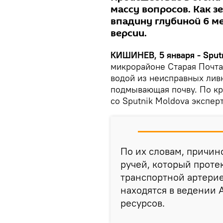
массу вопросов. Как з
впадину глубиной 6 м
версии.
КИШИНЕВ, 5 января - Sputn
микрорайоне Старая Почта
водой из неисправных ливн
подмывающая почву. По кр
со Sputnik Moldova экспер
По их словам, причин
ручей, который протек
транспортной артери
находятся в ведении 
ресурсов.