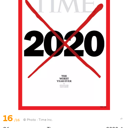
16
/16
© Photo :
Time Inc.