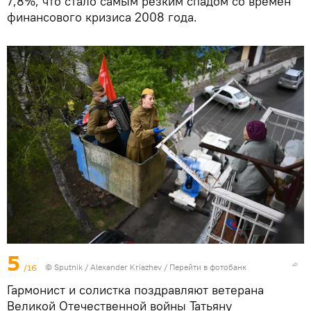
7,8%, что стало самым резким спадом со времен
финансового кризиса 2008 года.
5
/16
© Sputnik / Alexander Kriazhev
/
Перейти в фотобанк
Гармонист и солистка поздравляют ветерана
Великой Отечественной войны Татьяну