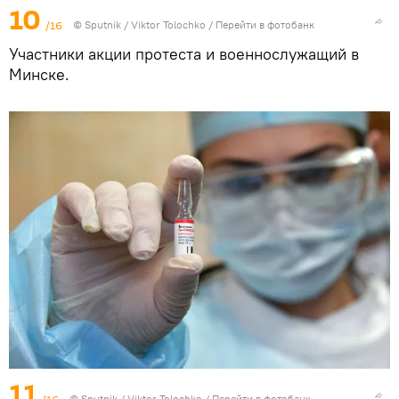
10
/16
© Sputnik / Viktor Tolochko
/
Перейти в фотобанк
Участники акции протеста и военнослужащий в
Минске.
11
© Sputnik / Viktor Tolochko
/
Перейти в фотобанк