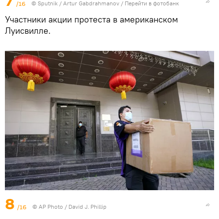
7
/16
© Sputnik / Artur Gabdrahmanov
/
Перейти в фотобанк
Участники акции протеста в американском
Луисвилле.
8
/16
© AP Photo / David J. Phillip