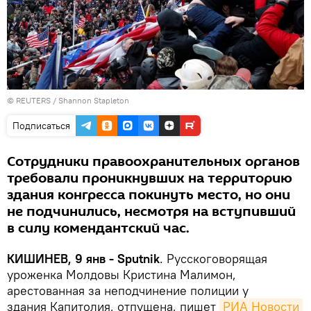
©
REUTERS
/ Shannon Stapleton
Подписаться
Сотрудники правоохранительных органов
требовали проникнувших на территорию
здания конгресса покинуть место, но они
не подчинились, несмотря на вступивший
в силу комендантский час.
КИШИНЕВ, 9 янв - Sputnik
. Русскоговорящая
уроженка Молдовы Кристина Малимон,
арестованная за неподчинение полиции у
здания Капитолия, отпущена, пишет
РИА Новости