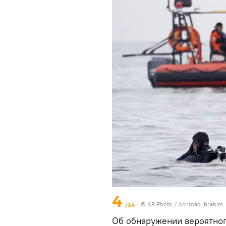
4
/14
© AP Photo / Achmad Ibrahim
Об обнаружении вероятног