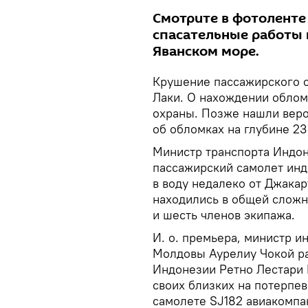
Смотрите в фотоленте 
спасательные работы 
Яванском море.
Крушение пассажирского с
Лаки. О нахождении облом
охраны. Позже нашли веро
об обломках на глубине 23
Министр транспорта Индон
пассажирский самолет индо
в воду недалеко от Джакар
находились в общей сложн
и шесть членов экипажа.
И. о. премьера, министр и
Молдовы Аурелиу Чокой р
Индонезии Ретно Лестари 
своих близких на потерпе
самолете SJ182 авиакомпан