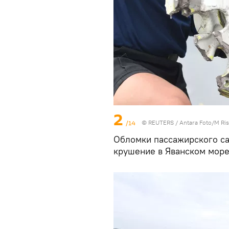
2
/14
©
REUTERS
/ Antara Foto/M Ris
Обломки пассажирского сам
крушение в Яванском море