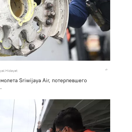
yal Hidayat
олета Sriwijaya Air, потерпевшего
.