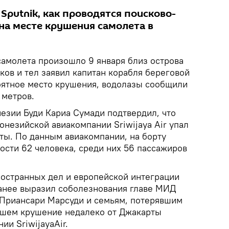
Sputnik, как проводятся поисково-
на месте крушения самолета в
амолета произошло 9 января близ острова
ков и тел заявил капитан корабля береговой
ятное место крушения, водолазы сообщили
 метров.
езии Буди Кариа Сумади подтвердил, что
незийской авиакомпании Sriwijaya Air упал
ты. По данным авиакомпании, на борту
ости 62 человека, среди них 56 пассажиров
ностранных дел и европейской интеграции
анее выразил соболезнования главе МИД
Приансари Марсуди и семьям, потерявшим
вшем крушение недалеко от Джакарты
ии SriwijayaAir.