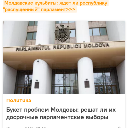
Молдавские кульбиты: ждет ли республику 
"распущенный" парламент>>>
Политика
Букет проблем Молдовы: решат ли их
досрочные парламентские выборы