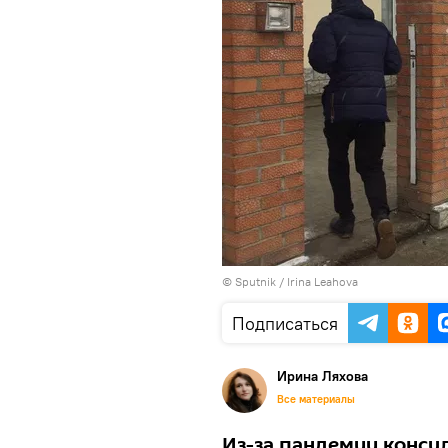
© Sputnik / Irina Leahova
Подписаться
Ирина Ляхова
Все материалы
Из-за пандемии консу