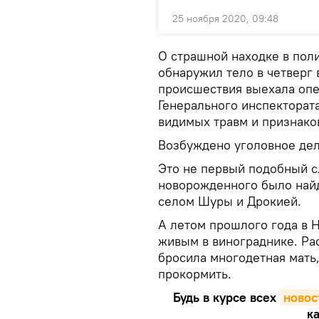
25 ноября 2020, 09:48
О страшной находке в пол
обнаружил тело в четверг 
происшествия выехала опе
Генерального инспекторат
видимых травм и признако
Возбуждено уголовное дел
Это не первый подобный сл
новорожденного было найд
селом Шуры и Дрокией.
А летом прошлого года в 
живым в винограднике. Ра
бросила многодетная мать,
прокормить.
Будь в курсе всех
новос
ка