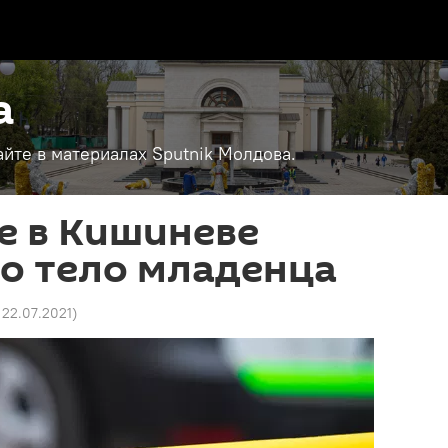
а
айте в материалах Sputnik Молдова.
е в Кишиневе
о тело младенца
 22.07.2021
)