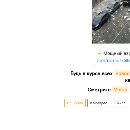
Будь в курсе всех
новос
ка
Смотрите
Video
Общество
В Молдове
В мире