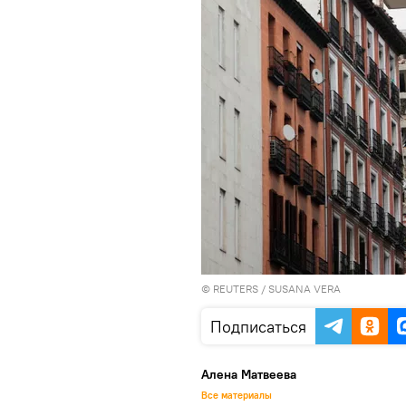
©
REUTERS
/ SUSANA VERA
Подписаться
Алена Матвеева
Все материалы