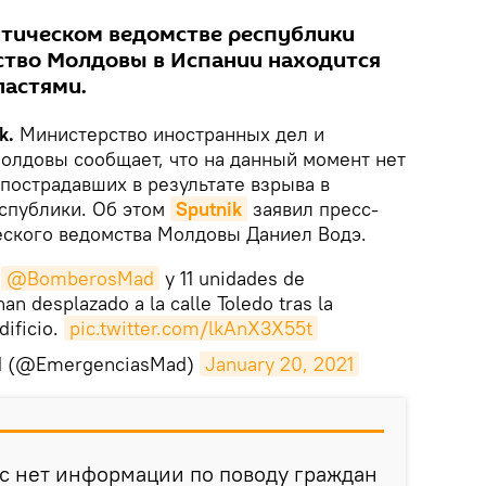
тическом ведомстве республики
ство Молдовы в Испании находится
ластями.
k.
Министерство иностранных дел и
олдовы сообщает, что на данный момент нет
пострадавших в результате взрыва в
спублики. Об этом
Sputnik
заявил пресс-
ского ведомства Молдовы Даниел Водэ.
e
@BomberosMad
y 11 unidades de
an desplazado a la calle Toledo tras la
dificio.
pic.twitter.com/lkAnX3X55t
id (@EmergenciasMad)
January 20, 2021
ас нет информации по поводу граждан