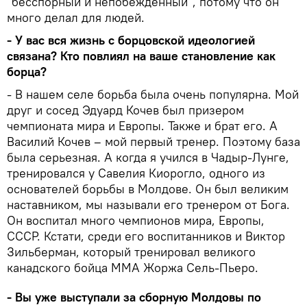
"бесспорный и непобежденный", потому что он
много делал для людей.
- У вас вся жизнь с борцовской идеологией
связана? Кто повлиял на ваше становление как
борца?
- В нашем селе борьба была очень популярна. Мой
друг и сосед Эдуард Кочев был призером
чемпионата мира и Европы. Также и брат его. А
Василий Кочев – мой первый тренер. Поэтому база
была серьезная. A когда я учился в Чадыр-Лунге,
тренировался у Савелия Киорогло, одного из
основателей борьбы в Молдовe. Он был великим
наставником, мы называли его тренером от Бога.
Он воспитал много чемпионов мира, Европы,
СССР. Кстати, среди его воспитанников и Виктор
Зильберман, который тренировал великого
канадского бойца ММА Жоржа Сель-Пьеро.
- Вы уже выступали за сборную Молдовы по