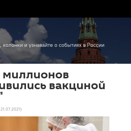
, колонки и узнавайте о событиях в России
х миллионов
ивились вакциной
"
 21.07.2021
)