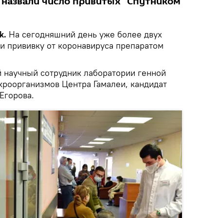
е назвали число привитых "Спутником
k.
На сегодняшний день уже более двух
и прививку от коронавируса препаратом
 научный сотрудник лаборатории генной
роорганизмов Центра Гамалеи, кандидат
Егорова.