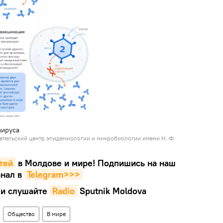
вируса
тельский центр эпидемиологии и микробиологии имени Н. Ф.
тей
в Молдове и мире! Подпишись на наш
нал в
Telegram>>>
и слушайте
Radio
Sputnik Moldova
Общество
В мире