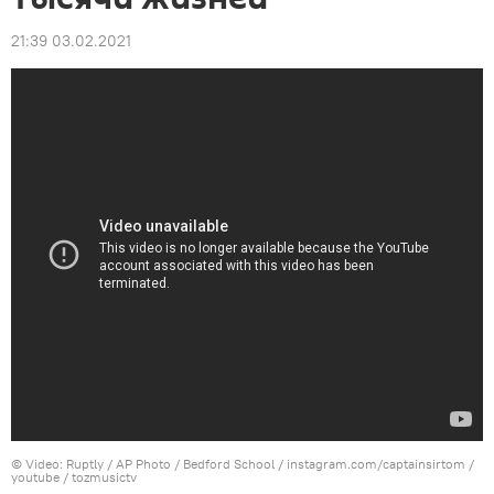
21:39 03.02.2021
© Video: Ruptly / AP Photo / Bedford School / instagram.com/captainsirtom /
youtube / tozmusictv