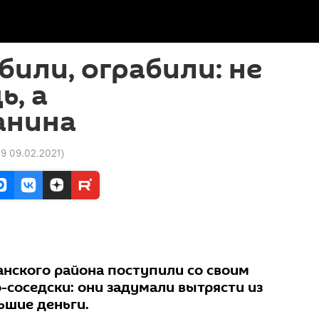
били, ограбили: не
ь, а
анина
09 09.02.2021
)
нского района поступили со своим
-соседски: они задумали вытрясти из
ьшие деньги.