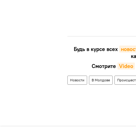
Будь в курсе всех
новос
ка
Смотрите
Video
Новости
В Молдове
Происшест