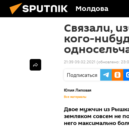
Молдова
Связали, из
кого-нибуд
односельч
21:39 09.02.2021
(обновлено:
23:
Подписаться
Юлия Липовая
Все материалы
Двое мужчин из Рышка
земляком совсем не по
него максимально бол