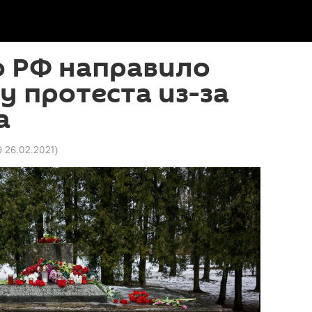
о РФ направило
у протеста из-за
а
9 26.02.2021
)