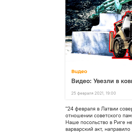
Видео
Видео: Увезли в ко
25 февраля 2021, 19:00
"24 февраля в Латвии сов
отношении советского памя
Наше посольство в Риге н
варварский акт, направил