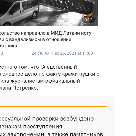
естно о том, что Следственный
уголовное дело по факту кражи пушки с
щила журналистам официальный
лана Петренко.
ессуальной проверки возбуждено
изнакам преступления...
х захоронений, а также памятников,