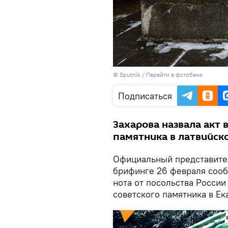
© Sputnik
/
Перейти в фотобанк
Подписаться
Захарова назвала акт 
памятника в латвийск
Официальный представите
брифинге 26 февраля сооб
нота от посольства России
советского памятника в Ек