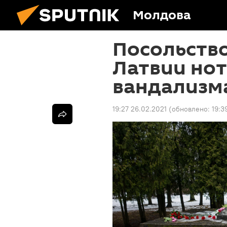
Молдова
Посольств
Латвии нот
вандализм
19:27 26.02.2021
(обновлено:
19:3