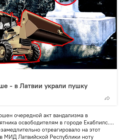
вше - в Латвии украли пушку
ершен очередной акт вандализма в
тника освободителям в городе Екабпилс....
езамедлительно отреагировало на этот
о в МИД Латвийской Республики ноту