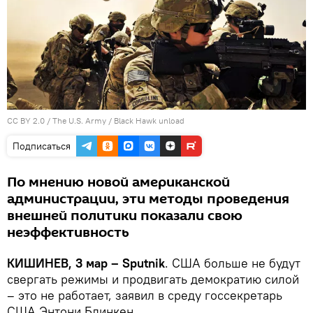
CC BY 2.0
/
The U.S. Army
/
Black Hawk unload
Подписаться
По мнению новой американской
администрации, эти методы проведения
внешней политики показали свою
неэффективность
КИШИНЕВ, 3 мар – Sputnik
. США больше не будут
свергать режимы и продвигать демократию силой
– это не работает, заявил в среду госсекретарь
США Энтони Блинкен.