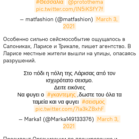
#Θεσσαλία
@protothema
pic.twitter.com/lN5iKSfY7f
— matfashion (@matfashion)
March 3, 
2021
​Особенно сильно сейсмособытие ощущалось в
Салониках, Ларисе и Трикале, пишет агентство. В
Ларисе местные жители вышли на улицы, опасаясь
разрушений.
Στο πόδι η πόλη της Λάρισας από τον
ισχυρότατο σεισμο.
Δειτε εικόνες
Να φυγει ο
#γκαντεμης
,δωστε του όλα τα
ταμεία και να φυγει
#σεισμος
pic.twitter.com/7Ia3kZBxhF
— Marka1 (@Marka149133376)
March 3, 
2021
​Президент Организации по планированию и