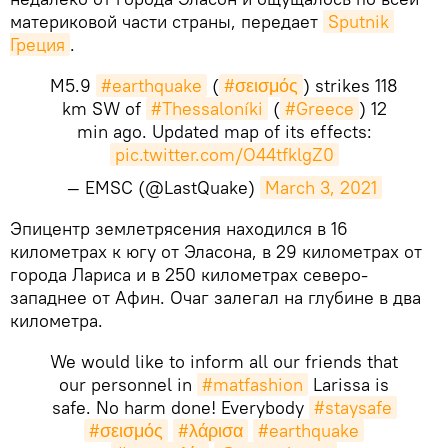
материковой части страны, передает
Sputnik 
Греция
.
M5.9
#earthquake
(
#σεισμός
) strikes 118
km SW of
#Thessaloníki
(
#Greece
) 12
min ago. Updated map of its effects:
pic.twitter.com/O44tfklgZ0
— EMSC (@LastQuake)
March 3, 2021
​Эпицентр землетрясения находился в 16
километрах к югу от Эласона, в 29 километрах от
города Лариса и в 250 километрах северо-
западнее от Афин. Очаг залегал на глубине в два
километра.
We would like to inform all our friends that
our personnel in
#matfashion
Larissa is
safe. No harm done! Everybody
#staysafe
#σεισμός
#λάρισα
#earthquake