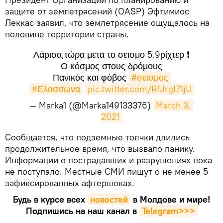
защите от землетрясений (OASP) Эфтимиос
Леккас заявил, что землетрясение ощущалось на
половине территории страны.
Λάρισα,τώρα μετα το σεισμο 5,9ρίχτερ ❗️
Ο κόσμος στους δρόμους
Πανικός και φόβος
#σεισμος
#Ελασσωνα
pic.twitter.com/RfJrgI71jU
— Marka1 (@Marka149133376)
March 3, 
2021
​Сообщается, что подземные толчки длились
продолжительное время, что вызвало панику.
Информации о пострадавших и разрушениях пока
не поступало. Местные СМИ пишут о не менее 5
зафиксированных афтершоках.
Будь в курсе всех
новостей
в Молдове и мире!
Подпишись на наш канал в
Telegram>>>