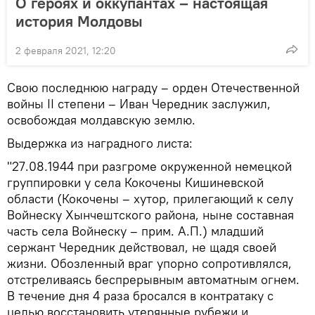
О героях и оккупантах – настоящая
история Молдовы
2 февраля 2021, 12:20
Свою последнюю награду – орден Отечественной
войны II степени – Иван Чередник заслужил,
освобождая молдавскую землю.
Выдержка из наградного листа:
"27.08.1944 при разгроме окруженной немецкой
группировки у села Кокочены Кишиневской
области (Кокочены – хутор, прилегающий к селу
Войнеску Хынчештского района, ныне составная
часть села Войнеску – прим. А.П.) младший
сержант Чередник действовал, не щадя своей
жизни. Обозленный враг упорно сопротивлялся,
отстреливаясь беспрерывным автоматным огнем.
В течение дня 4 раза бросался в контратаку с
целью восстановить утерянные рубежи и