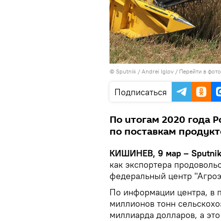
© Sputnik / Andrei Iglov
/
Перейти в фот
Подписаться
По итогам 2020 года 
по поставкам продукт
КИШИНЕВ, 9 мар – Sputni
как экспортера продовольс
федеральный центр "Агроэ
По информации центра, в 
миллионов тонн сельскохо
миллиарда долларов, а это