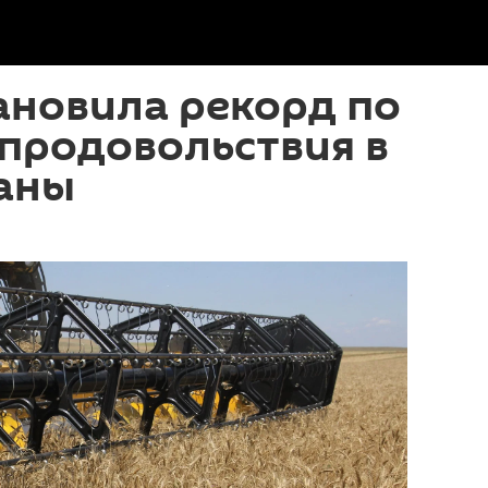
ановила рекорд по
продовольствия в
раны