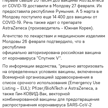
Первые свыше 20 тысяч доз вакцины AstraZeneca
от COVID-19 доставили в Молдову 27 февраля. Их
предоставила республике Румыния. А 5 марта в
Молдову поступило еще 14 400 доз вакцины от
COVID-19. Речь также идет о препарате
AstraZeneca (производитель - Южная Корея).
Агентство по лекарствам и медицинским изделиям
Молдовы 26 февраля подтвердило, что в
республике
официально авторизирована российская вакцина
от коронавируса "Спутник V".
По информации ведомства, "решено авторизовать
на определенных условиях вакцины, включенные
Всемирной организацией здравоохранения в
список срочного использования (Emergency Use
Listing – EUL): Pfizer/BioNTech и AstraZeneca, а
также Гам-КОВИД-Вак, векторной
комбинированной вакцины для предотвращения
распространения коронавируса SARS-CoV-2