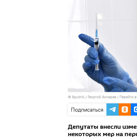
© Sputnik / Георгий Зимарев
/
Перейти в
Подписаться
Депутаты внесли изме
некоторых мер на пер