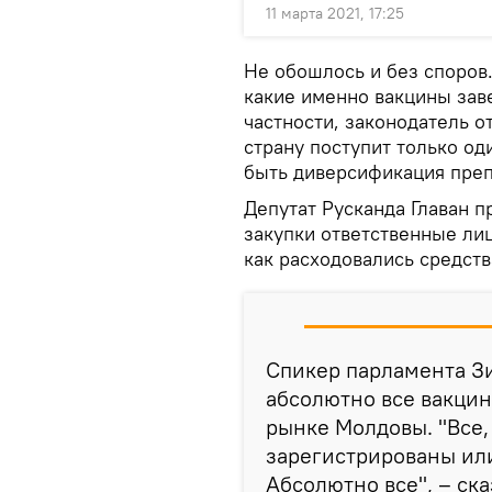
11 марта 2021, 17:25
Не обошлось и без споров
какие именно вакцины заве
частности, законодатель о
страну поступит только од
быть диверсификация преп
Депутат Русканда Главан 
закупки ответственные ли
как расходовались средст
Спикер парламента Зи
абсолютно все вакцин
рынке Молдовы. "Все,
зарегистрированы ил
Абсолютно все", – ска