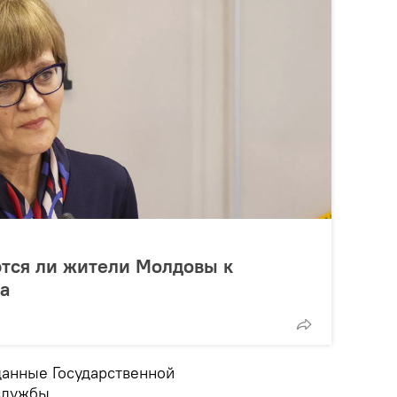
тся ли жители Молдовы к
а
данные Государственной
службы.