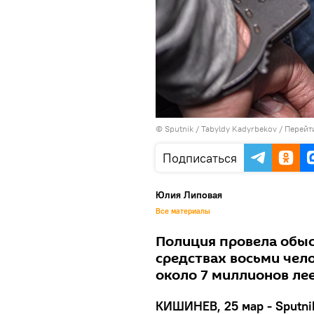
© Sputnik / Tabyldy Kadyrbekov
/
Перейт
Подписаться
Юлия Липовая
Все материалы
Полиция провела обыс
средствах восьми чел
около 7 миллионов лее
КИШИНЕВ, 25 мар - Sputni