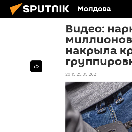
Молдова
Видео: нар
миллионов
накрыла к
группиров
20:15 25.03.2021