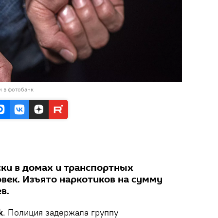
и в фотобанк
ки в домах и транспортных
овек. Изъято наркотиков на сумму
в.
k
. Полиция задержала группу