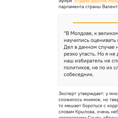
эфире
студии Sputnik Мол
парламента страны Валент
"В Молдове, к велико
научились оценивать 
Дел в данном случае 
резко упасть. Но я не
наш избиратель не сп
политиков, не по их с
собеседник.
Эксперт утверждает: у мног
сложилось мнимое, но твер
то мешает бороться с корр
словам Крылова, очень неб
апологетами Санду, обращ