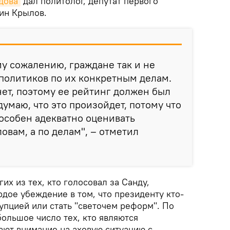
дова
дал политолог, депутат первого
ин Крылов.
му сожалению, граждане так и не
политиков по их конкретным делам.
нет, поэтому ее рейтинг должен был
 думаю, что это произойдет, потому что
особен адекватно оценивать
ловам, а по делам", – отметил
их из тех, кто голосовал за Санду,
дое убеждение в том, что президенту кто-
упцией или стать "светочем реформ". По
ольшое число тех, кто являются
ают внимание на аховую ситуацию с