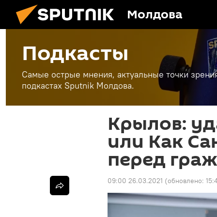
Молдова
Подкасты
Самые острые мнения, актуальные точки зрени
подкастах Sputnik Молдова.
Крылов: уд
или Как Са
перед гра
09:00 26.03.2021
(обновлено:
15: