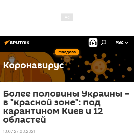
РУС
Молдова
Коронавирус
Более половины Украины –
в "красной зоне": под
карантином Киев и 12
областей
13:07 27.03.2021