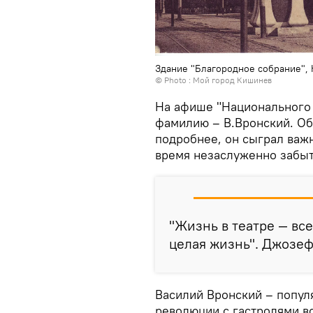
Здание "Благородное собрание", 
© Photo :
Мой город Кишинев
На афише "Национального 
фамилию – В.Вронский. Об
подробнее, он сыграл важн
время незаслуженно забыт
"Жизнь в театре — все
целая жизнь". Джозеф
Василий Вронский – попул
революции с гастролями вс