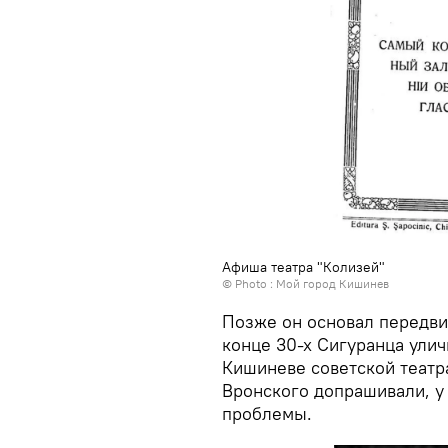
Афиша театра "Колизей"
© Photo :
Мой город Кишинев
Позже он основал передвиж
конце 30-х Сигуранца ули
Кишиневе советской театр
Вронского допрашивали, у
проблемы.