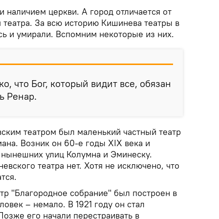
и наличием церкви. А город отличается от
 театра. За всю историю Кишинева театры в
сь и умирали. Вспомним некоторые из них.
ко, что Бог, который видит все, обязан
ь Ренар.
ским театром был маленький частный театр
мана. Возник он 60-е годы XIX века и
 нынешних улиц Колумна и Эминеску.
вского театра нет. Хотя не исключено, что
тся.
атр "Благородное собрание" был построен в
ловек – немало. В 1921 году он стал
Позже его начали перестраивать в