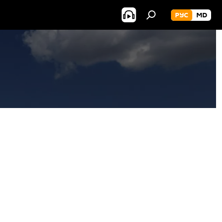
РУС
MD