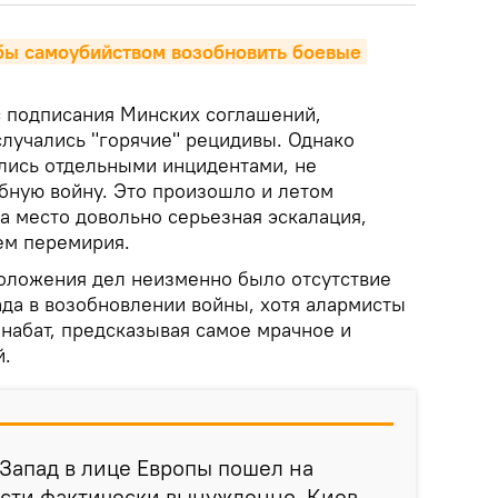
бы самоубийством возобновить боевые 
с подписания Минских соглашений,
случались "горячие" рецидивы. Однако
ались отдельными инцидентами, не
бную войну. Это произошло и летом
а место довольно серьезная эскалация,
ем перемирия.
положения дел неизменно было отсутствие
ада в возобновлении войны, хотя алармисты
набат, предсказывая самое мрачное и
й.
 Запад в лице Европы пошел на
сти фактически вынужденно. Киев