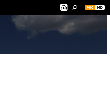
РУС
MD