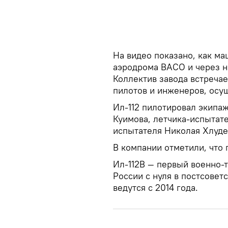
На видео показано, как м
аэродрома ВАСО и через н
Коллектив завода встречае
пилотов и инженеров, осу
Ил-112 пилотировал экипа
Куимова, летчика-испытат
испытателя Николая Хлуд
В компании отметили, что
Ил-112В — первый военно-
России с нуля в постсовет
ведутся с 2014 года.