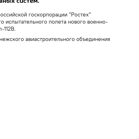
вных систем.
российской госкорпорации "Ростех"
го испытательного полета нового военно-
-112В.
онежского авиастроительного объединения