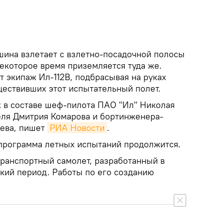
ашина взлетает с взлетно-посадочной полосы
екоторое время приземляется туда же.
т экипаж Ил-112В, подбрасывая на руках
ществивших этот испытательный полет.
ж в составе шеф-пилота ПАО "Ил" Николая
еля Дмитрия Комарова и бортинженера-
еева, пишет
РИА Новости
.
 программа летных испытаний продолжится.
транспортный самолет, разработанный в
ский период. Работы по его созданию