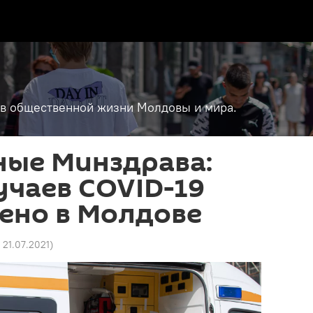
т в общественной жизни Молдовы и мира.
ные Минздрава:
учаев СOVID-19
ено в Молдове
0 21.07.2021
)