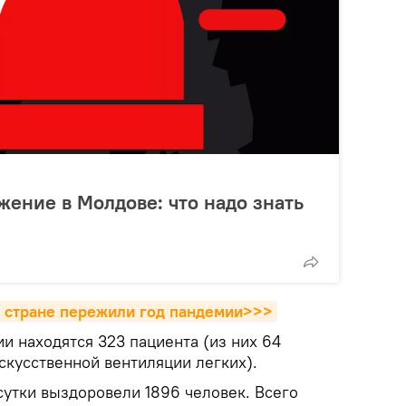
ение в Молдове: что надо знать
в стране пережили год пандемии>>>
и находятся 323 пациента (из них 64
скусственной вентиляции легких).
сутки выздоровели 1896 человек. Всего